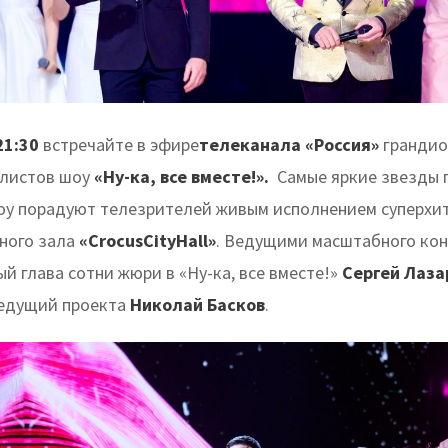
21:30
встречайте в эфире
телеканала «Россия»
грандио
алистов шоу
«Ну-ка, все вместе!».
Самые яркие звезды 
оу порадуют телезрителей живым исполнением суперхит
ного зала
«CrocusCityHall»
. Ведущими масштабного кон
й глава сотни жюри в «Ну-ка, все вместе!»
Сергей Лаза
ведущий проекта
Николай Басков
.