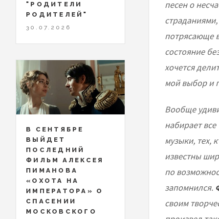
песен о несч
"РОДИТЕЛИ
РОДИТЕЛЕЙ"
страданиями, 
30.07.2026
потрясающе в
состояние бе
хочется делит
мой выбор и п
Вообще удивит
набирает все
В СЕНТЯБРЕ
музыки, тех, 
ВЫЙДЕТ
ПОСЛЕДНИЙ
известны шир
ФИЛЬМ АЛЕКСЕЯ
по возможност
ПИМАНОВА
«ОХОТА НА
запомнился.
ИМПЕРАТОРА» О
своим творче
СПАСЕНИИ
МОСКОВСКОГО
произвел тако