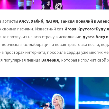
е артисты
Алсу, Хабиб, NATAN, Таисия Повалий и Алек
х своими песнями. Известный хит
Игоря Крутого«Буду я
вые прозвучит на всю страну в исполнении
дуэта Алсу 
творческая коллаборация и новая трактовка песни, нед
на просторах интернета, покорила сердца уже многих м
ся популярная певица
Валерия,
которая исполнит свой 