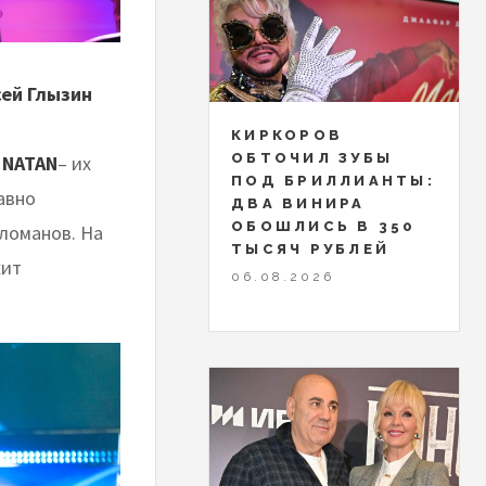
сей Глызин
КИРКОРОВ
ОБТОЧИЛ ЗУБЫ
и
NATAN
– их
ПОД БРИЛЛИАНТЫ:
авно
ДВА ВИНИРА
ОБОШЛИСЬ В 350
еломанов. На
ТЫСЯЧ РУБЛЕЙ
хит
06.08.2026