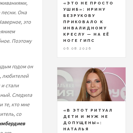
еживаниями,
«ЭТО НЕ ПРОСТО
УШИБ»: ИРИНУ
е песни. Она
БЕЗРУКОВУ
аверное, это
ПРИКОВАЛО К
ИНВАЛИДНОМУ
оянием
КРЕСЛУ — НА ЕЁ
бное. Поэтому
НОГЕ ГИПС
06.08.2026
аждым годом он
, любителей
 и стали
ный. Следила
 те, кто мне
«В ЭТОТ РИТУАЛ
итель, со
ДЕТИ И МУЖ НЕ
аимбердиев
ДОПУЩЕНЫ»:
НАТАЛЬЯ
о его