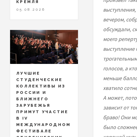
КРЕМЛЯ
выступления,
05.08.2026
вечером, соб
обсуждали, с
моего реперт
выступление 
трогательным
голосов, а кт
ЛУЧШИЕ
меньше баллов
СТУДЕНЧЕСКИЕ
КОЛЛЕКТИВЫ ИЗ
хватило сотне
РОССИИ И
А может, пото
БЛИЖНЕГО
ЗАРУБЕЖЬЯ
зависит от то
ПРИМУТ УЧАСТИЕ
браво! Они м
В IV
МЕЖДУНАРОДНОМ
было сложнее
ФЕСТИВАЛЕ
хорошей музы