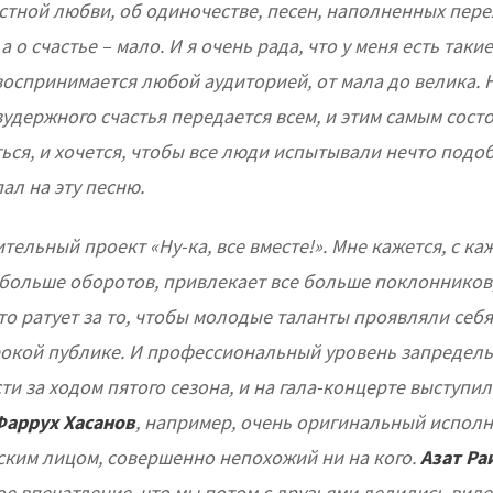
астной любви, об одиночестве, песен, наполненных пер
а о счастье – мало. И я очень рада, что у меня есть таки
оспринимается любой аудиторией, от мала до велика. Н
зудержного счастья передается всем, и этим самым сост
ься, и хочется, чтобы все люди испытывали нечто подо
ал на эту песню.
ельный проект «Ну-ка, все вместе!». Мне кажется, с к
 больше оборотов, привлекает все больше поклонников
кто ратует за то, чтобы молодые таланты проявляли себя
окой публике. И профессиональный уровень запредель
и за ходом пятого сезона, и на гала-концерте выступили
Фаррух Хасанов
, например, очень оригинальный исполн
ским лицом, совершенно непохожий ни на кого.
Азат Р
е впечатление, что мы потом с друзьями делились виде