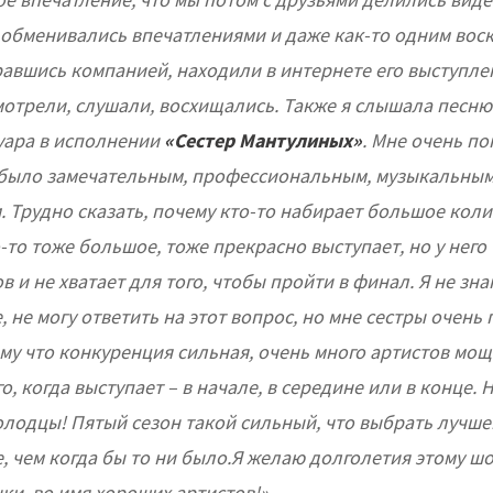
 обменивались впечатлениями и даже как-то одним вос
равшись компанией, находили в интернете его выступле
мотрели, слушали, восхищались. Также я слышала песню
уара в исполнении
«Сестер Мантулиных»
. Мне очень по
было замечательным, профессиональным, музыкальным
. Трудно сказать, почему кто-то набирает большое кол
о-то тоже большое, тоже прекрасно выступает, но у него 
 и не хватает для того, чтобы пройти в финал. Я не зна
, не могу ответить на этот вопрос, но мне сестры очень
му что конкуренция сильная, очень много артистов мощ
го, когда выступает – в начале, в середине или в конце. 
олодцы! Пятый сезон такой сильный, что выбрать лучшег
, чем когда бы то ни было.Я желаю долголетия этому шо
ки, во имя хороших артистов!».