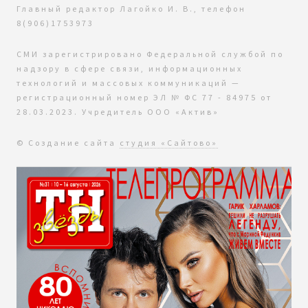
Главный редактор Лагойко И. В., телефон
8(906)1753973
СМИ зарегистрировано Федеральной службой по
надзору в сфере связи, информационных
технологий и массовых коммуникаций —
регистрационный номер ЭЛ № ФС 77 - 84975 от
28.03.2023. Учредитель ООО «Актив»
© Создание сайта
студия «Сайтово»