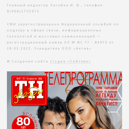
Главный редактор Лагойко И. В., телефон
8(906)1753973
СМИ зарегистрировано Федеральной службой по
надзору в сфере связи, информационных
технологий и массовых коммуникаций —
регистрационный номер ЭЛ № ФС 77 - 84975 от
28.03.2023. Учредитель ООО «Актив»
© Создание сайта
студия «Сайтово»