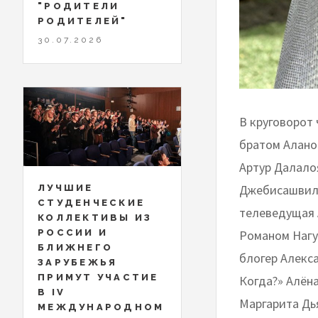
"РОДИТЕЛИ
РОДИТЕЛЕЙ"
30.07.2026
В круговорот 
братом Алано
Артур Далало
Джебисашвили
ЛУЧШИЕ
СТУДЕНЧЕСКИЕ
телеведущая 
КОЛЛЕКТИВЫ ИЗ
РОССИИ И
Романом Нагу
БЛИЖНЕГО
блогер Алекса
ЗАРУБЕЖЬЯ
ПРИМУТ УЧАСТИЕ
Когда?» Алён
В IV
Маргарита Дья
МЕЖДУНАРОДНОМ