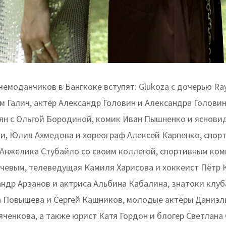
чемоданчиков в Бангкоке вступят: Glukoza с дочерью Ray
м Галич, актёр Александр Головин и Александра Головин
ян с Ольгой Бородиной, комик Иван Пышненко и яснови
, Юлия Ахмедова и хореограф Алексей Карпенко, спорт
Анжелика Стубайло со своим коллегой, спортивным ко
чевым, телеведущая Камиля Харисова и хоккеист Пётр 
ндр Арзанов и актриса Альбина Кабалина, знатоки клуб
а Повышева и Сергей Кашников, молодые актёры Даниэль
ченкова, а также юрист Катя Гордон и блогер Светлана