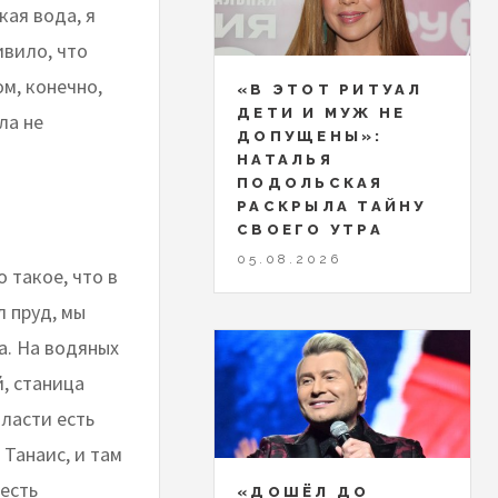
кая вода, я
ивило, что
ом, конечно,
«В ЭТОТ РИТУАЛ
ДЕТИ И МУЖ НЕ
ла не
ДОПУЩЕНЫ»:
НАТАЛЬЯ
ПОДОЛЬСКАЯ
РАСКРЫЛА ТАЙНУ
СВОЕГО УТРА
05.08.2026
 такое, что в
л пруд, мы
а. На водяных
, станица
бласти есть
Танаис, и там
 есть
«ДОШЁЛ ДО