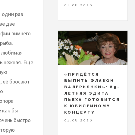
04.08.2026
и один раз
зе две
афии зимнего
 рыба.
я любимая
нь нежная. Еще
ную
«ПРИДЁТСЯ
, её бросают
ВЫПИТЬ ФЛАКОН
ВАЛЕРЬЯНКИ»: 89-
до
ЛЕТНЯЯ ЭДИТА
ПЬЕХА ГОТОВИТСЯ
топора
К ЮБИЛЕЙНОМУ
ё как бы
КОНЦЕРТУ
 очень быстро
04.08.2026
оторую