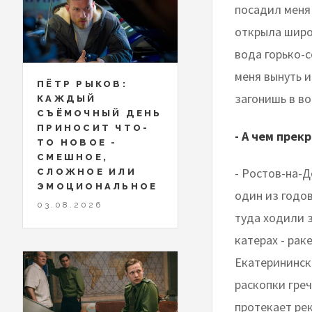
посадил меня 
открыла широк
вода горько-с
меня вынуть и
ПЁТР РЫКОВ:
загонишь в во
КАЖДЫЙ
СЪЁМОЧНЫЙ ДЕНЬ
ПРИНОСИТ ЧТО-
- А чем прек
ТО НОВОЕ -
СМЕШНОЕ,
- Ростов-на-Д
СЛОЖНОЕ ИЛИ
ЭМОЦИОНАЛЬНОЕ
один из годов
03.08.2026
туда ходили з
катерах - рак
Екатерининска
раскопки греч
протекает рек