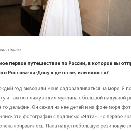
Апостолова
мое первое путешествие по России, в которое вы отп
го Ростова-на-Дону в детстве, или юности?
аждый год вывозили меня оздоравливаться на море. Я п
ту и там по пляжу ходил мужчина с большой надувной р
е то дельфин. Он сажал на неё детей и на фоне моря фо
ились эти фотографии с подписью «Ялта». Но первое зн
 очень понравилось. Папа надул небольшую резиновую л