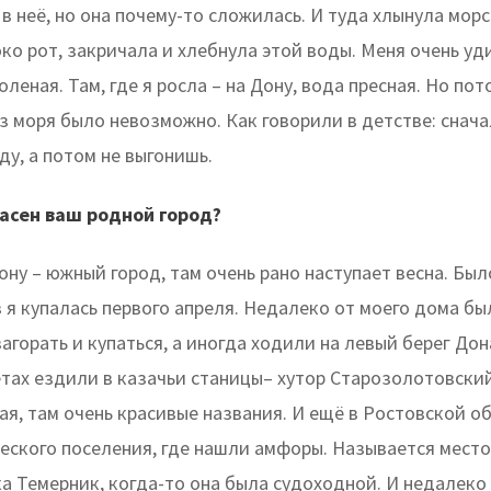
в неё, но она почему-то сложилась. И туда хлынула морс
о рот, закричала и хлебнула этой воды. Меня очень уд
оленая. Там, где я росла – на Дону, вода пресная. Но пот
з моря было невозможно. Как говорили в детстве: снача
ду, а потом не выгонишь.
расен ваш родной город?
ону – южный город, там очень рано наступает весна. Было
 я купалась первого апреля. Недалеко от моего дома бы
агорать и купаться, а иногда ходили на левый берег Дон
етах ездили в казачьи станицы– хутор Старозолотовский
я, там очень красивые названия. И ещё в Ростовской о
еского поселения, где нашли амфоры. Называется место 
а Темерник, когда-то она была судоходной. И недалеко