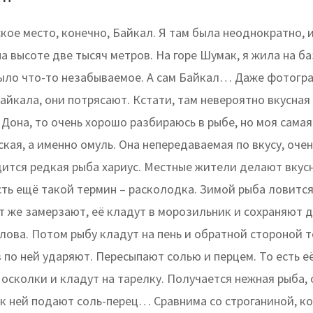
кое место, конечно, Байкал. Я там была неоднократно, 
на высоте две тысяч метров. На горе Шумак, я жила на ба
было что-то незабываемое. А сам Байкал… Даже фотогр
айкала, они потрясают. Кстати, там невероятно вкусная
 Дона, то очень хорошо разбираюсь в рыбе, но моя сама
ская, а именно омуль. Она непередаваемая по вкусу, оче
дится редкая рыба хариус. Местные жители делают вкус
сть ещё такой термин – расколодка. Зимой рыба ловится
ут же замерзают, её кладут в морозильник и сохраняют 
лова. Потом рыбу кладут на пень и обратной стороной 
 по ней ударяют. Пересыпают солью и перцем. То есть е
осколки и кладут на тарелку. Получается нежная рыба,
и к ней подают соль-перец… Сравнима со строганиной, к