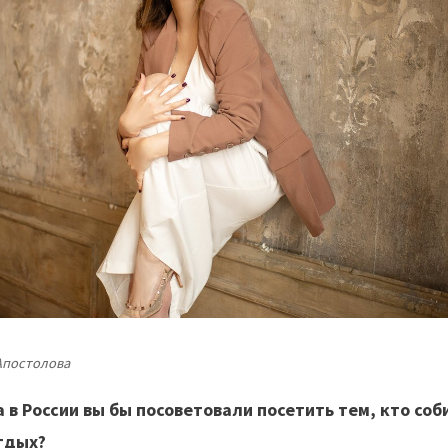
Апостолова
а в России вы бы посоветовали посетить тем, кто со
тдых?