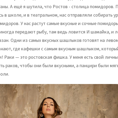
аны. А ещё я шутила, что Ростов - столица помидоров. 
сь в школе, и в театральном, нас отправляли собирать у
идоров. У нас растут самые вкусные и сочные помидоры
иногда передают рыбу, там ведь ловится И шамайка, и ле
сазан. Одни из самых вкусных шашлыков готовят на левом
знают, где кафешки с самым вкусным шашлыком, которы
и! Раки — это ростовская фишка. У меня есть свой личны
ть раков, чтобы они были вкусными, а панцири были мяг
лоли.