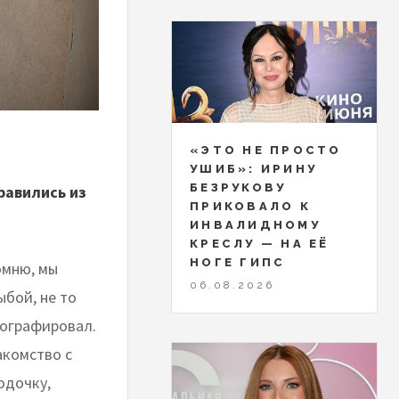
«ЭТО НЕ ПРОСТО
УШИБ»: ИРИНУ
БЕЗРУКОВУ
равились из
ПРИКОВАЛО К
ИНВАЛИДНОМУ
КРЕСЛУ — НА ЕЁ
НОГЕ ГИПС
омню, мы
06.08.2026
ыбой, не то
тографировал.
акомство с
одочку,