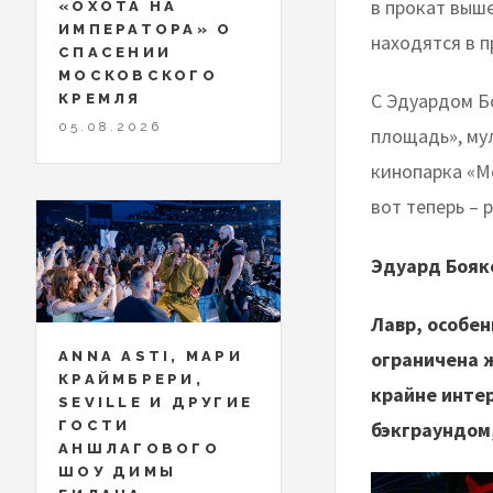
в прокат выше
«ОХОТА НА
ИМПЕРАТОРА» О
находятся в 
СПАСЕНИИ
МОСКОВСКОГО
С Эдуардом Б
КРЕМЛЯ
05.08.2026
площадь», му
кинопарка «М
вот теперь – 
Эдуард Бояк
Лавр, особен
ограничена 
ANNA ASTI, МАРИ
КРАЙМБРЕРИ,
крайне инте
SEVILLE И ДРУГИЕ
ГОСТИ
бэкграундом
АНШЛАГОВОГО
ШОУ ДИМЫ