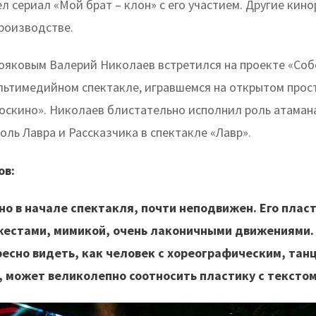
л сериал «Мой брат – клон» с его участием. Другие кин
производстве.
ояковым Валерий Николаев встретился на проекте «Соб
льтимедийном спектакле, игравшемся на открытом прос
оскино». Николаев блистательно исполнил роль атамана
роль Лавра и Рассказчика в спектакле «Лавр».
ов:
но в начале спектакля, почти неподвижен. Его плас
жестами, мимикой, очень лаконичными движениями.
ресно видеть, как человек с хореографическим, та
, может великолепно соотносить пластику с тексто