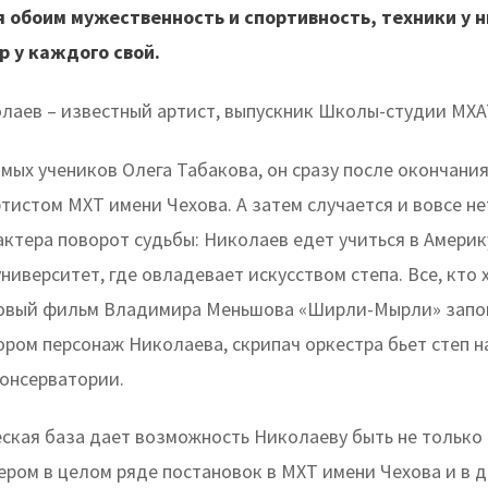
 обоим мужественность и спортивность, техники у н
р у каждого свой.
лаев – известный артист, выпускник Школы-студии МХА
мых учеников Олега Табакова, он сразу после окончани
ртистом МХТ имени Чехова. А затем случается и вовсе н
актера поворот судьбы: Николаев едет учиться в Америк
иверситет, где овладевает искусством степа. Все, кто 
товый фильм Владимира Меньшова «Ширли-Мырли» зап
ором персонаж Николаева, скрипач оркестра бьет степ н
онсерватории.
ская база дает возможность Николаеву быть не только 
ером в целом ряде постановок в МХТ имени Чехова и в д