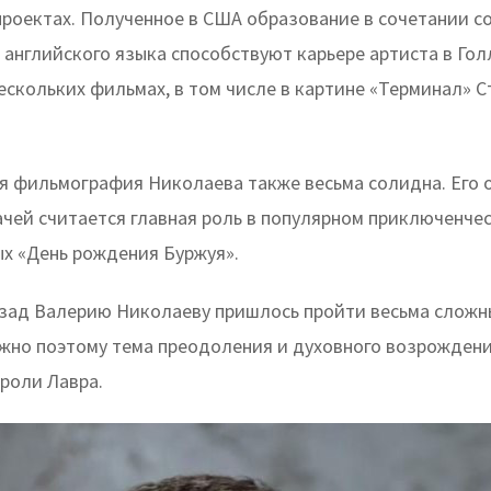
проектах. Полученное в США образование в сочетании со
 английского языка способствуют карьере артиста в Гол
ескольких фильмах, в том числе в картине «Терминал» 
я фильмография Николаева также весьма солидна. Его 
ачей считается главная роль в популярном приключенче
ых «День рождения Буржуя».
азад Валерию Николаеву пришлось пройти весьма сложн
жно поэтому тема преодоления и духовного возрождени
роли Лавра.