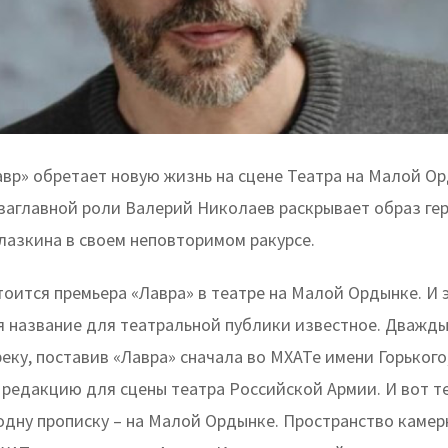
авр» обретает новую жизнь на сцене Театра на Малой Ор
заглавной роли Валерий Николаев раскрывает образ ге
лазкина в своем неповторимом ракурсе.
тоится премьера «Лавра» в театре на Малой Ордынке. И 
тя название для театральной публики известное. Дважд
реку, поставив «Лавра» сначала во МХАТе имени Горького,
 редакцию для сцены театра Российской Армии. И вот т
одну прописку – на Малой Ордынке. Пространство камер