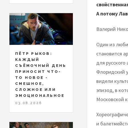
свойственная
А потому Лав
Валерий Нико
Один из люби
становится а
ПЁТР РЫКОВ:
КАЖДЫЙ
для русского 
СЪЁМОЧНЫЙ ДЕНЬ
Флоридский ун
ПРИНОСИТ ЧТО-
ТО НОВОЕ -
видели куль
СМЕШНОЕ,
эпизод, в кот
СЛОЖНОЕ ИЛИ
ЭМОЦИОНАЛЬНОЕ
Московской к
03.08.2026
Хореографиче
и балетмейст