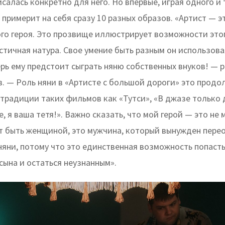
салась конкретно для него. Но впервые, играя одного и 
 примерит на себя сразу 10 разных образов. «Артист — э
ого героя. Это прозвище иллюстрирует возможности это
стичная натура. Свое умение быть разным он использова
ерь ему предстоит сыграть няню собственных внуков! — 
. — Роль няни в «Артисте с большой дороги» это продо
традиции таких фильмов как «Тутси», «В джазе только 
, я ваша тетя!». Важно сказать, что мой герой — это не 
т быть женщиной, это мужчина, который вынужден пере
няни, потому что это единственная возможность попасть
сына и остаться неузнанным».