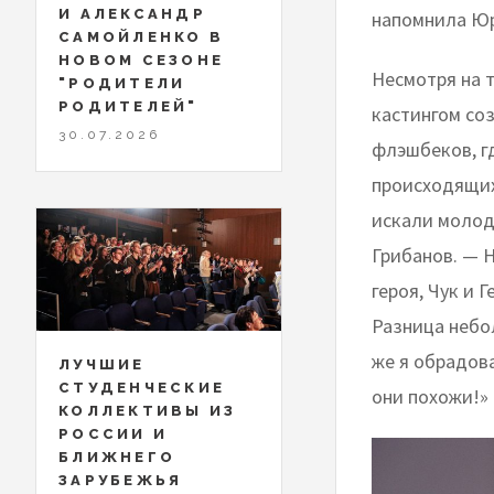
И АЛЕКСАНДР
напомнила Юру
САМОЙЛЕНКО В
НОВОМ СЕЗОНЕ
Несмотря на т
"РОДИТЕЛИ
РОДИТЕЛЕЙ"
кастингом со
30.07.2026
флэшбеков, гд
происходящих 
искали молод
Грибанов. — Н
героя, Чук и Г
Разница небо
же я обрадова
ЛУЧШИЕ
СТУДЕНЧЕСКИЕ
они похожи!»
КОЛЛЕКТИВЫ ИЗ
РОССИИ И
БЛИЖНЕГО
ЗАРУБЕЖЬЯ