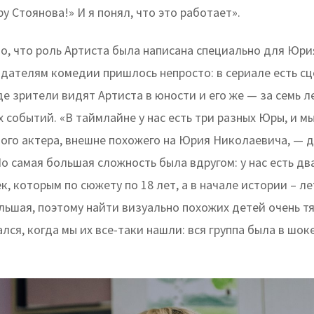
 Стоянова!» И я понял, что это работает».
о, что роль Артиста была написана специально для Юри
здателям комедии пришлось непросто: в сериале есть с
е зрители видят Артиста в юности и его же — за семь л
событий. «В таймлайне у нас есть три разных Юры, и м
ого актера, внешне похожего на Юрия Николаевича, — 
о самая большая сложность была вдругом: у нас есть д
ек, которым по сюжету по 18 лет, а в начале истории – ле
льшая, поэтому найти визуально похожих детей очень тя
лся, когда мы их все-таки нашли: вся группа была в шоке