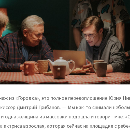
онаж из «Городка», это полное перевоплощение Юрия Ни
жиссер Дмитрий Грибанов. — Мы как-то снимали небол
и одна женщина из массовки подошла и говорит мне: «О
та актриса взрослая, которая сейчас на площадке с ребе