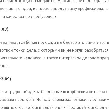
 период, когда оправдаются многие ваши надежды. Так
спективные идеи, которые выведут вашу профессиональ
на качественно иной уровень.
3.08)
 начинается белая полоса, и вы быстро это заметите, п
ертвой точки дела, с которыми вы не могли разобратьс
иятельного человека, а также интересное деловое пре
еров.
22.09)
века трудно обидеть: бездарные оскорбления не впечат
ызывают восторг». Не исключены разногласия с близким
то вы не стесняетесь в выражениях. Постарайтесь следит