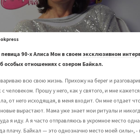
ookpress
певица 90-х Алиса Мон в своем
эксклюзивном интер
б особых отношениях с озером Байкал.
овариваю всю свою жизнь. Прихожу на берег и разговари
 с человеком. Прошу у него, как у святого, и мне кажется
ла, от него исходящая, в меня входит. Он мне отдает что
 новые вырастают. Мама уже знает мои ритуалы и никогд
уда я иду. А я часто отправляюсь в укромное место одна
да плачу. Байкал — это однозначно место моей силы», -