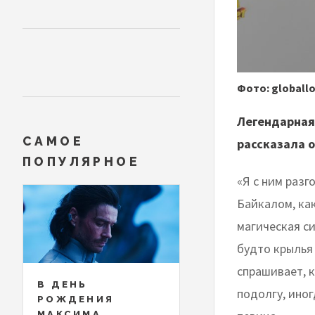
Фото: globall
Легендарная 
САМОЕ
рассказала о
ПОПУЛЯРНОЕ
«Я с ним разг
Байкалом, как
магическая си
будто крылья
спрашивает, к
В ДЕНЬ
подолгу, иног
РОЖДЕНИЯ
МАКСИМА