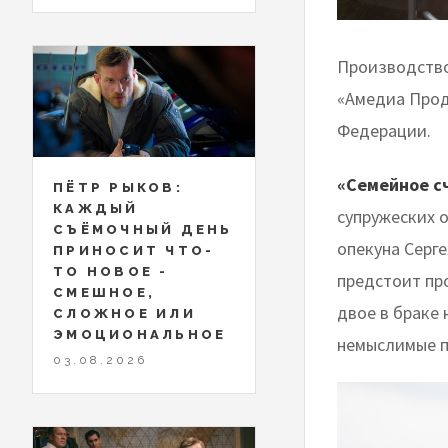
​​Производст
«Амедиа Прод
Федерации.
«Семейное с
ПЁТР РЫКОВ:
КАЖДЫЙ
супружеских 
СЪЁМОЧНЫЙ ДЕНЬ
опекуна Серг
ПРИНОСИТ ЧТО-
ТО НОВОЕ -
предстоит про
СМЕШНОЕ,
двое в браке
СЛОЖНОЕ ИЛИ
ЭМОЦИОНАЛЬНОЕ
немыслимые п
03.08.2026