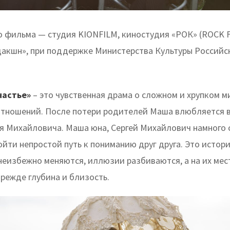
во фильма — студия KIONFILM, киностудия «РОК» (ROCK F
акшн», при поддержке Министерства Культуры Российс
частье»
– это чувственная драма о сложном и хрупком м
отношений. После потери родителей Маша влюбляется в
ея Михайловича. Маша юна, Сергей Михайлович намного 
йти непростой путь к пониманию друг друга. Это истори
 неизбежно меняются, иллюзии разбиваются, а на их ме
режде глубина и близость.