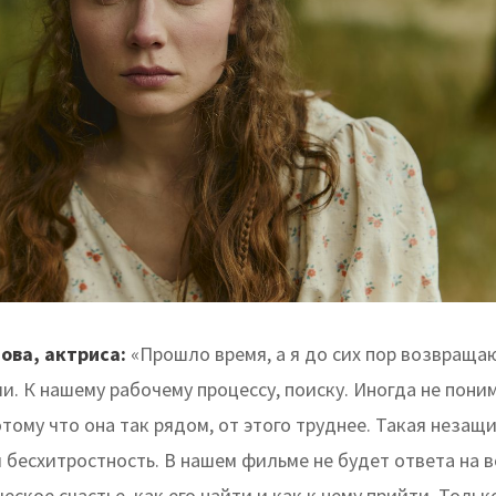
ова, актриса:
«Прошло время, а я до сих пор возвращаю
. К нашему рабочему процессу, поиску. Иногда не поним
отому что она так рядом, от этого труднее. Такая незащ
 бесхитростность. В нашем фильме не будет ответа на в
еское счастье, как его найти и как к нему прийти. Толь