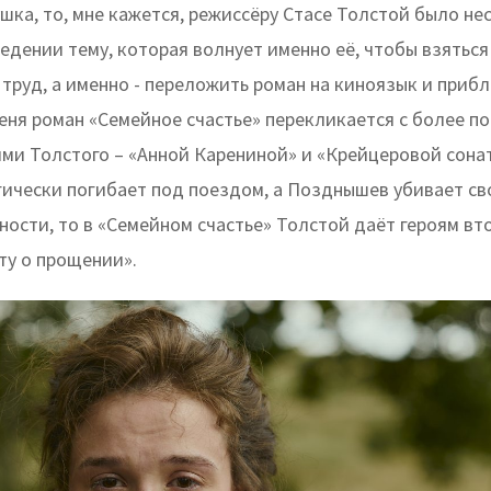
шка, то, мне кажется, режиссёру Стасе Толстой было не
едении тему, которая волнует именно её, чтобы взяться
труд, а именно - переложить роман на киноязык и прибл
меня роман «Семейное счастье» перекликается с более п
ми Толстого – «Анной Карениной» и «Крейцеровой сонат
гически погибает под поездом, а Позднышев убивает св
ости, то в «Семейном счастье» Толстой даёт героям вт
ту о прощении».