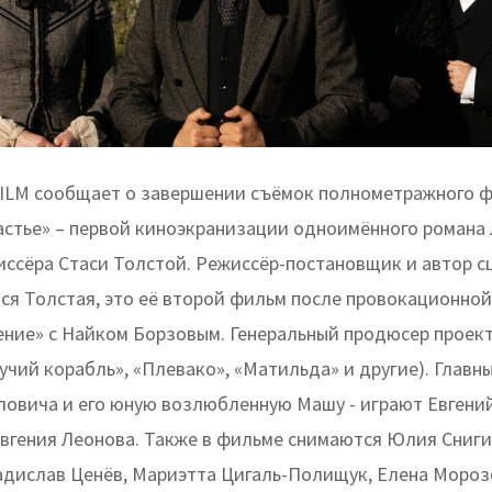
ILM сообщает о завершении съёмок полнометражного 
астье» – первой киноэкранизации одноимённого романа
иссёра Стаси Толстой. Режиссёр-постановщик и автор с
ся Толстая, это её второй фильм после провокационно
ение» с Найком Борзовым. Генеральный продюсер проект
учий корабль», «Плевако», «Матильда» и другие). Главны
ловича и его юную возлюбленную Машу - играют Евгени
вгения Леонова. Также в фильме снимаются Юлия Сниги
адислав Ценёв, Мариэтта Цигаль-Полищук, Елена Морозо