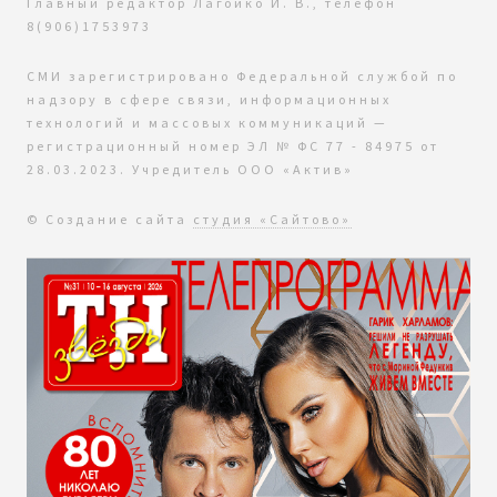
Главный редактор Лагойко И. В., телефон
8(906)1753973
СМИ зарегистрировано Федеральной службой по
надзору в сфере связи, информационных
технологий и массовых коммуникаций —
регистрационный номер ЭЛ № ФС 77 - 84975 от
28.03.2023. Учредитель ООО «Актив»
© Создание сайта
студия «Сайтово»