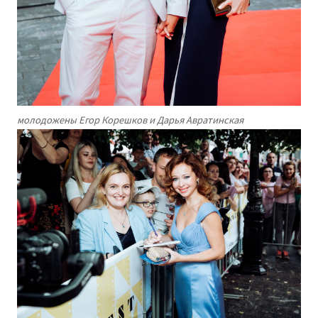
молодожены Егор Корешков и Дарья Авратинская