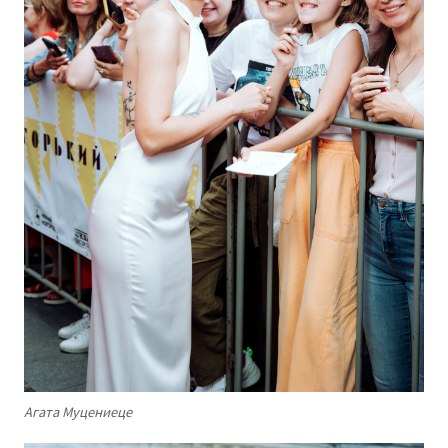
Агата Муцениеце