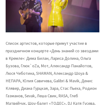
Список артистов, которые примут участие в
праздничном концерте «День знаний со звездами
в Кремле»: Дима Билан, Лариса Долина, Ольга
Бузова, Глюк`оZа, Мот, Александр Панайотов,
Люся Чеботина, SHAMAN, Александр Шоуа &
НЕПАРА, Юлия Савичева, Galibri & Mavik, Денис
Клявер, Диана Гурцкая, Зара, Стас Пьеха, Родион
Газманов, Sevak, Леша Свик, RASA, Глеб
Матвейчук, Шоу-балет «ТОДЕС», DJ Катя Гусева,