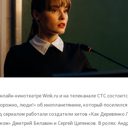
онлайн-кинотеатре Wink.ru и на телеканале СТС состоит
орожно, люди!» об инопланетянине, который поселился 
д сериалом работали создатели хитов «Как Деревянко
ком» Дмитрий Белавин и Сергей Цапенков. В ролях: Анд