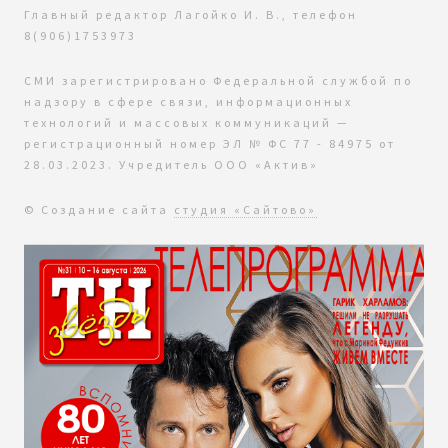
Главный редактор Лагойко И. В., телефон
8(906)1753973
СМИ зарегистрировано Федеральной службой по
надзору в сфере связи, информационных
технологий и массовых коммуникаций —
регистрационный номер ЭЛ № ФС 77 - 84975 от
28.03.2023. Учредитель ООО «Актив»
© Создание сайта
студия «Сайтово»