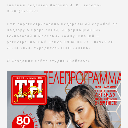
Главный редактор Лагойко И. В., телефон
8(906)1753973
СМИ зарегистрировано Федеральной службой по
надзору в сфере связи, информационных
технологий и массовых коммуникаций —
регистрационный номер ЭЛ № ФС 77 - 84975 от
28.03.2023. Учредитель ООО «Актив»
© Создание сайта
студия «Сайтово»