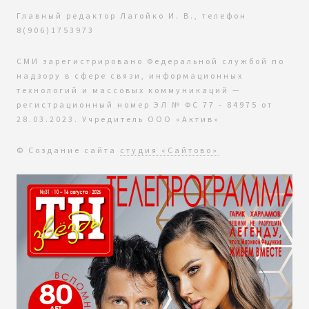
Главный редактор Лагойко И. В., телефон
8(906)1753973
СМИ зарегистрировано Федеральной службой по
надзору в сфере связи, информационных
технологий и массовых коммуникаций —
регистрационный номер ЭЛ № ФС 77 - 84975 от
28.03.2023. Учредитель ООО «Актив»
© Создание сайта
студия «Сайтово»