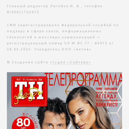
Главный редактор Лагойко И. В., телефон
8(906)1753973
СМИ зарегистрировано Федеральной службой по
надзору в сфере связи, информационных
технологий и массовых коммуникаций —
регистрационный номер ЭЛ № ФС 77 - 84975 от
28.03.2023. Учредитель ООО «Актив»
© Создание сайта
студия «Сайтово»