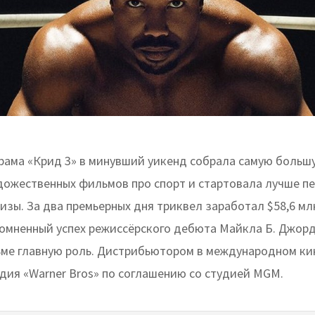
рама «Крид 3» в минувший уикенд собрала самую больш
удожественных фильмов про спорт и стартовала лучше пе
изы. За два премьерных дня триквел заработал $58,6 мл
омненный успех режиссёрского дебюта Майкла Б. Джорд
ьме главную роль. Дистрибьютором в международном к
удия «Warner Bros» по соглашению со студией MGM.