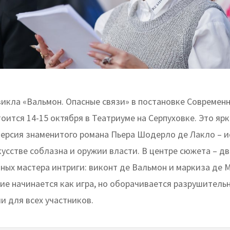
икла «Вальмон. Опасные связи» в постановке Современн
ится 14-15 октября в Театриуме на Серпуховке. Это яр
версия знаменитого романа Пьера Шодерло де Лакло – и
усстве соблазна и оружии власти. В центре сюжета – дв
ных мастера интриги: виконт де Вальмон и маркиза де М
ие начинается как игра, но оборачивается разрушитель
и для всех участников.