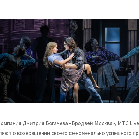
компания Дмитрия Богачева «Бродвей Москва», МТС Live
яют о возвращении своего феноменально успешного пр