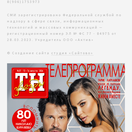
8(906)1753973
СМИ зарегистрировано Федеральной службой по
надзору в сфере связи, информационных
технологий и массовых коммуникаций —
регистрационный номер ЭЛ № ФС 77 - 84975 от
28.03.2023. Учредитель ООО «Актив»
© Создание сайта
студия «Сайтово»