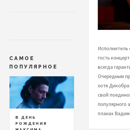
Исполнитель 
гость концер
САМОЕ
всегда гаран
ПОПУЛЯРНОЕ
Очередным пр
хотя Дикобраз
свой поединок
популярного а
планах Вадим
В ДЕНЬ
РОЖДЕНИЯ
МАКСИМА