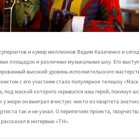
суперхитов и кумир миллионов Вадим Казаченко и сего
тных площадок и различных музыкальных шоу. Его высту
тированный высокий уровень исполнительского мастерст
оектом с его участием стало популярное телешоу «Маск
, под маской которого скрывался наш герой, покинул ш
 у жюри он выиграл вчистую: никто из квартета знаток
ртиста так и не узнал. О перипетиях проекта, творчеств
 рассказал в интервью «ТН».