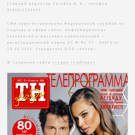
Главный редактор Лагойко И. В., телефон
8(906)1753973
СМИ зарегистрировано Федеральной службой по
надзору в сфере связи, информационных
технологий и массовых коммуникаций —
регистрационный номер ЭЛ № ФС 77 - 84975 от
28.03.2023. Учредитель ООО «Актив»
© Создание сайта
студия «Сайтово»