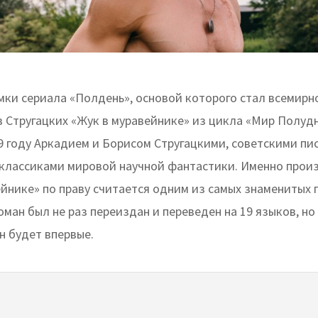
мки сериала «Полдень», основой которого стал всемирн
в Стругацких «Жук в муравейнике» из цикла «Мир Полуд
79 году Аркадием и Борисом Стругацкими, советскими пи
классиками мировой научной фантастики. Именно прои
ейнике» по праву считается одним из самых знаменитых
оман был не раз переиздан и переведен на 19 языков, но
н будет впервые.