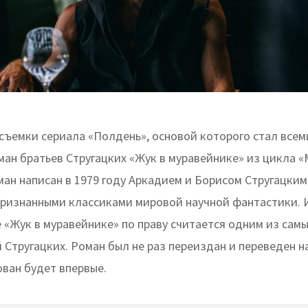
съемки сериала «Полдень», основой которого стал все
ман братьев Стругацких «Жук в муравейнике» из цикла 
ман написан в 1979 году Аркадием и Борисом Стругацким
признанными классиками мировой научной фантастики. 
 «Жук в муравейнике» по праву считается одним из сам
Стругацких. Роман был не раз переиздан и переведен на
ован будет впервые.