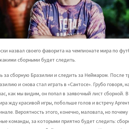
есхи назвал своего фаворита на чемпионате мира по фут
 какими сборными будет следить.
ть за сборную Бразилии и следить за Неймаром. После т
азилию и снова стал играть в «Сантосе». Грубо говоря, н
час, как мы видим, он попал в заявочный лист сборной. 
ра жду красивой игры, побольше голов и встречу Арген
нале. Вероятность этого, конечно, маловата, но почему 
ные команды, за которыми приятно будет следить: сбор