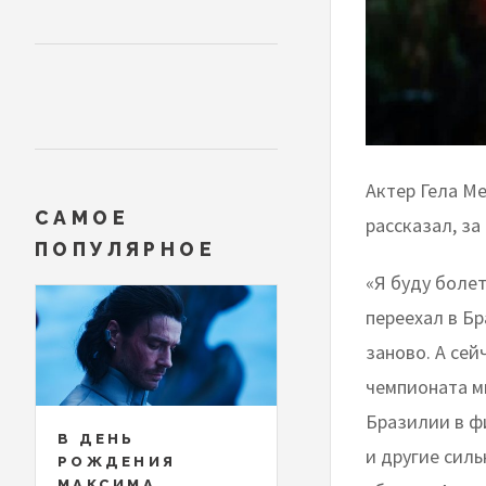
Актер Гела М
САМОЕ
рассказал, за
ПОПУЛЯРНОЕ
«Я буду боле
переехал в Бр
заново. А сей
чемпионата ми
Бразилии в фи
В ДЕНЬ
и другие силь
РОЖДЕНИЯ
МАКСИМА