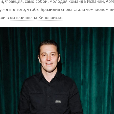
и, Франция, само собой, молодая команда Испании, Арге
у ждать того, чтобы Бразилия снова стала чемпионом м
схи в
материале на Кинопоиске.