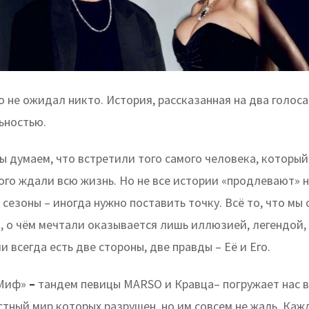
о не ожидал никто. История, рассказанная на два голоса
ьностью.
 думаем, что встретили того самого человека, который
ого ждали всю жизнь. Но не все истории «продлевают» н
езоны – иногда нужно поставить точку. Всё то, что мы 
, о чём мечтали оказывается лишь иллюзией, легендой,
 всегда есть две стороны, две правды – Её и Его.
«Миф»
–
тандем певицы MARSO и Кравца– погружает нас
стный мир которых разрушен, но им совсем не жаль. Каж