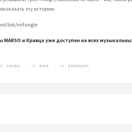
рассказать эту историю.
and.link/mifsingle
ы MARSO и Кравца уже доступен на всех музыкальны
КРАВЦ
МИФ
ПРЕМЬЕРА