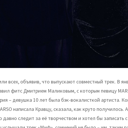
ли всех, объявив, что выпускают совместный трек. В ян
авил фитс Дмитрием Маликовым, с которым певицу MAR
рия – девушка 10 лет была бэк-вокалисткой артиста. К
ARSO написала Кравцу, сказала, как круто получилось. 
о давно следит за её творчеством и хотел бы записать с
ы услышали трек «Миф», сомнений не было – им, таким р