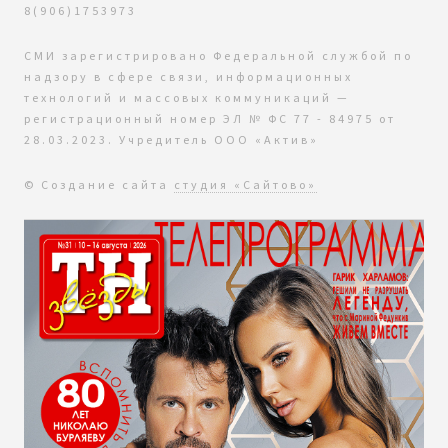
8(906)1753973
СМИ зарегистрировано Федеральной службой по
надзору в сфере связи, информационных
технологий и массовых коммуникаций —
регистрационный номер ЭЛ № ФС 77 - 84975 от
28.03.2023. Учредитель ООО «Актив»
© Создание сайта
студия «Сайтово»