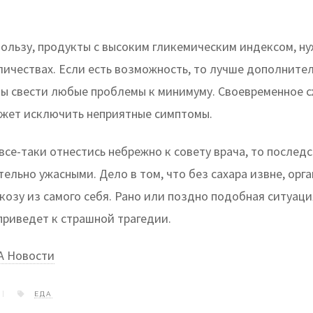
ользу, продукты с высоким гликемическим индексом, ну
личествах. Если есть возможность, то лучше дополнител
бы свести любые проблемы к минимуму. Своевременное 
жет исключить неприятные симптомы.
 все-таки отнестись небрежно к совету врача, то послед
ельно ужасными. Дело в том, что без сахара извне, орг
козу из самого себя. Рано или поздно подобная ситуаци
приведет к страшной трагедии.
А Новости
ЕДА