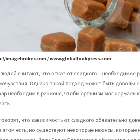
http://imagebroker.com / www.globallookpress.com
людей считают, что отказ от сладкого – необходимое 
мочувствия. Однако такой подход может быть довольно
хар необходим в рационе, чтобы организм мог нормальн
вать
говорят, что зависимость от сладкого обязательно дов
 этом есть, но существуют некоторые нюансы, которые 
большинством. Врач Елена Соломатина объяснила, что с