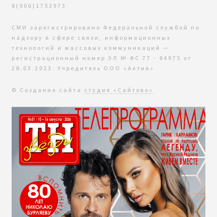
8(906)1753973
СМИ зарегистрировано Федеральной службой по
надзору в сфере связи, информационных
технологий и массовых коммуникаций —
регистрационный номер ЭЛ № ФС 77 - 84975 от
28.03.2023. Учредитель ООО «Актив»
© Создание сайта
студия «Сайтово»