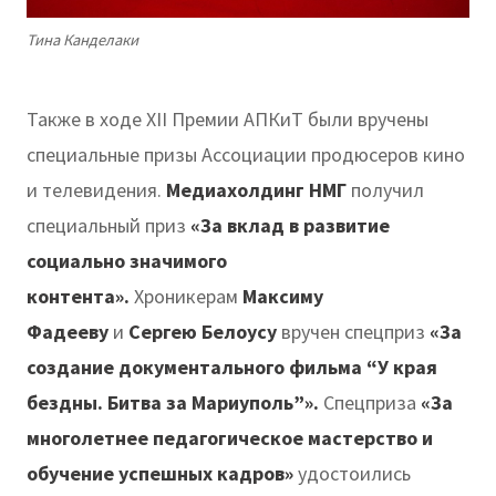
Тина Канделаки
Также в ходе XII Премии АПКиТ были вручены
специальные призы Ассоциации продюсеров кино
и телевидения.
Медиахолдинг НМГ
получил
специальный приз
«За вклад в развитие
социально значимого
контента».
Хроникерам
Максиму
Фадееву
и
Сергею Белоусу
вручен спецприз
«За
создание документального фильма “У края
бездны. Битва за Мариуполь”».
Спецприза
«За
многолетнее педагогическое мастерство и
обучение успешных кадров»
удостоились