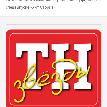
спецвыпуске «Хит Сториз».