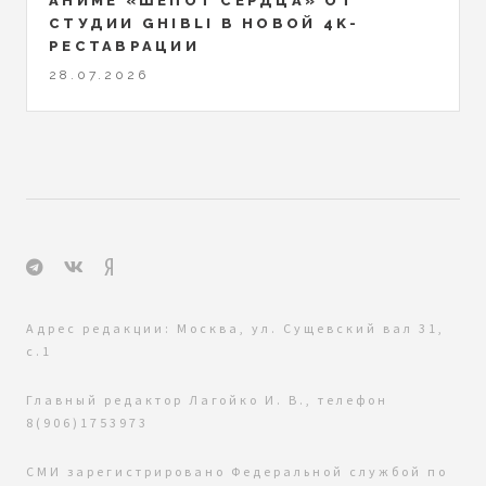
АНИМЕ «ШЕПОТ СЕРДЦА» ОТ
СТУДИИ GHIBLI В НОВОЙ 4K-
РЕСТАВРАЦИИ
28.07.2026
Адрес редакции: Москва, ул. Сущевский вал 31,
с.1
Главный редактор Лагойко И. В., телефон
8(906)1753973
СМИ зарегистрировано Федеральной службой по