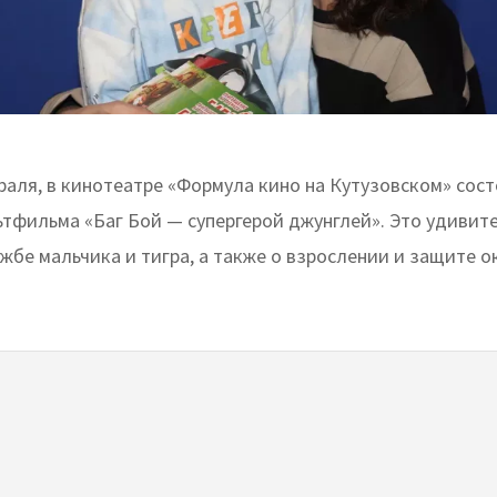
раля, в кинотеатре «Формула кино на Кутузовском» сос
ьтфильма «Баг Бой — супергерой джунглей». Это удивит
ужбе мальчика и тигра, а также о взрослении и защите