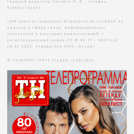
Главный редактор Лагойко И. В., телефон
8(906)1753973
СМИ зарегистрировано Федеральной службой по
надзору в сфере связи, информационных
технологий и массовых коммуникаций —
регистрационный номер ЭЛ № ФС 77 - 84975 от
28.03.2023. Учредитель ООО «Актив»
© Создание сайта
студия «Сайтово»