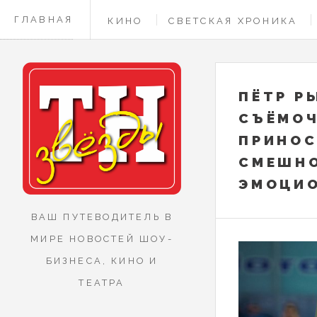
ГЛАВНАЯ
КИНО
СВЕТСКАЯ ХРОНИКА
КОНТАКТЫ
ПЁТР Р
СЪЁМО
ПРИНОС
СМЕШНО
ЭМОЦИ
ВАШ ПУТЕВОДИТЕЛЬ В
МИРЕ НОВОСТЕЙ ШОУ-
БИЗНЕСА, КИНО И
ТЕАТРА