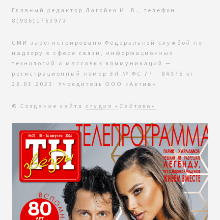
Главный редактор Лагойко И. В., телефон
8(906)1753973
СМИ зарегистрировано Федеральной службой по
надзору в сфере связи, информационных
технологий и массовых коммуникаций —
регистрационный номер ЭЛ № ФС 77 - 84975 от
28.03.2023. Учредитель ООО «Актив»
© Создание сайта
студия «Сайтово»