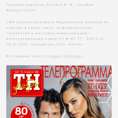
Главный редактор Лагойко И. В., телефон
8(906)1753973
СМИ зарегистрировано Федеральной службой по
надзору в сфере связи, информационных
технологий и массовых коммуникаций —
регистрационный номер ЭЛ № ФС 77 - 84975 от
28.03.2023. Учредитель ООО «Актив»
© Создание сайта
студия «Сайтово»