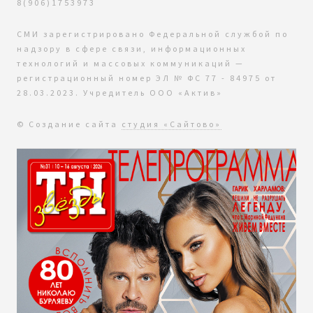
8(906)1753973
СМИ зарегистрировано Федеральной службой по
надзору в сфере связи, информационных
технологий и массовых коммуникаций —
регистрационный номер ЭЛ № ФС 77 - 84975 от
28.03.2023. Учредитель ООО «Актив»
© Создание сайта
студия «Сайтово»