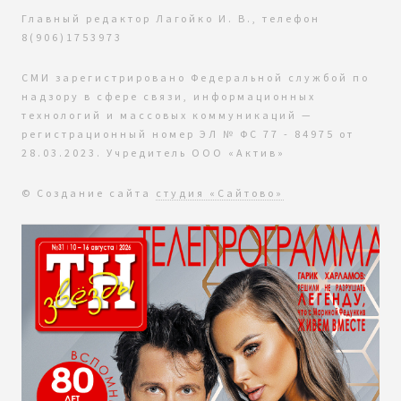
Главный редактор Лагойко И. В., телефон
8(906)1753973
СМИ зарегистрировано Федеральной службой по
надзору в сфере связи, информационных
технологий и массовых коммуникаций —
регистрационный номер ЭЛ № ФС 77 - 84975 от
28.03.2023. Учредитель ООО «Актив»
© Создание сайта
студия «Сайтово»