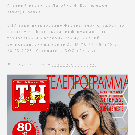
Главный редактор Лагойко И. В., телефон
8(906)1753973
СМИ зарегистрировано Федеральной службой по
надзору в сфере связи, информационных
технологий и массовых коммуникаций —
регистрационный номер ЭЛ № ФС 77 - 84975 от
28.03.2023. Учредитель ООО «Актив»
© Создание сайта
студия «Сайтово»