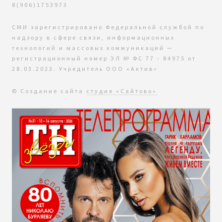
8(906)1753973
СМИ зарегистрировано Федеральной службой по
надзору в сфере связи, информационных
технологий и массовых коммуникаций —
регистрационный номер ЭЛ № ФС 77 - 84975 от
28.03.2023. Учредитель ООО «Актив»
© Создание сайта
студия «Сайтово»