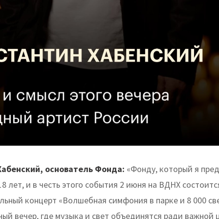
Хабенский, основатель Фонда:
«Фонду, который я пре
8 лет, и в честь этого события 2 июня на ВДНХ состоитс
льный концерт «Волшебная симфония в парке и 8 000 све
ный вечер, где музыка и свет объединятся ради важной 