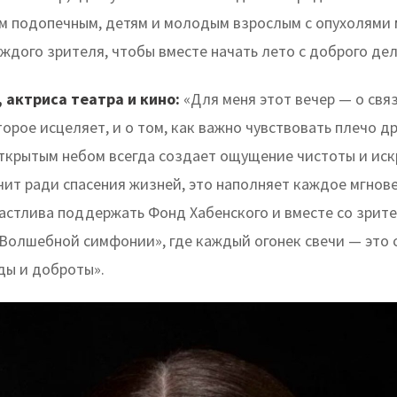
 подопечным, детям и молодым взрослым с опухолями м
ждого зрителя, чтобы вместе начать лето с доброго дел
 актриса театра и кино:
«Для меня этот вечер — о связ
торое исцеляет, и о том, как важно чувствовать плечо др
ткрытым небом всегда создает ощущение чистоты и иск
учит ради спасения жизней, это наполняет каждое мгнов
частлива поддержать Фонд Хабенского и вместе со зрит
«Волшебной симфонии», где каждый огонек свечи — это
ы и доброты».