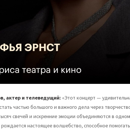
в, актер и телеведущий:
«Этот концерт — удивительн
стать частью большого и важного дела через творчество
 тысяч свечей и искренние эмоции объединяются в одно
, рождается настоящее волшебство, способное помогать