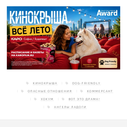
КИНОКРЫША
DOG-FRIENDLY
ОПАСНЫЕ ОТНОШЕНИЯ
КОММЕРСАНТ
ХОКУМ
ВОТ ЭТО ДРАМА!
АНГЕЛЫ ЛАДОГИ