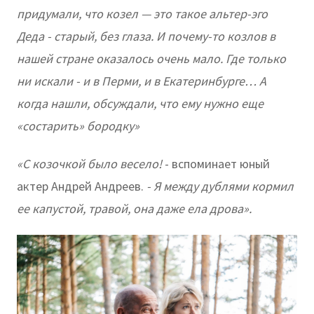
придумали, что козел — это такое альтер-эго
Деда - старый, без глаза. И почему-то козлов в
нашей стране оказалось очень мало. Где только
ни искали - и в Перми, и в Екатеринбурге… А
когда нашли, обсуждали, что ему нужно еще
«состарить» бородку»
«С козочкой было весело!
- вспоминает юный
актер Андрей Андреев.
- Я между дублями кормил
ее капустой, травой, она даже ела дрова».