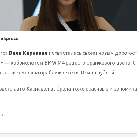
ookpress
риса
Валя Карнавал
похвасталась своим новым дорого
м — кабриолетом BMW M4 редкого оранжевого цвета. С
кого экземпляра приближается к 10 млн рублей.
ового авто Карнавал выбрала тоже красивые и запоми
ВАЛ