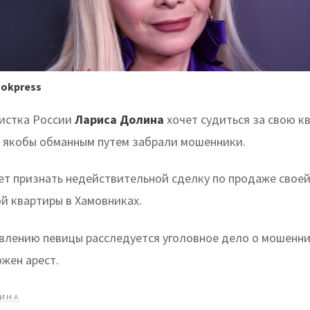
ookpress
истка России
Л
ариса Долина
хочет судиться за свою кв
ё якобы обманным путем забрали мошенники.
ет признать недействительной сделку по продаже свое
й квартиры в Хамовниках.
явлению певицы расследуется уголовное дело о мошеннич
жен арест.
ЛИНА