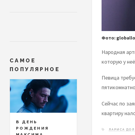
Фото: globall
Народная арт
САМОЕ
которую у не
ПОПУЛЯРНОЕ
Певица требу
пятикомнатно
Сейчас по за
квартиру нало
В ДЕНЬ
РОЖДЕНИЯ
ЛАРИСА ДО
МАКСИМА