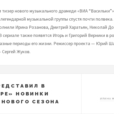
 тизер нового музыкального драмеди «ВИА “Васильки”»
легендарной музыкальной группы спустя почти полвека.
полнили Ирина Розанова, Дмитрий Харатьян, Николай Д
В сериале также появятся Игорь и Григорий Верники в р
разные периоды его жизни. Режиссер проекта — Юрий Ш
 Сергей Жуков.
РЕДСТАВИЛ В
РЕ» НОВИНКИ
ИРИНА 
 НОВОГО СЕЗОНА