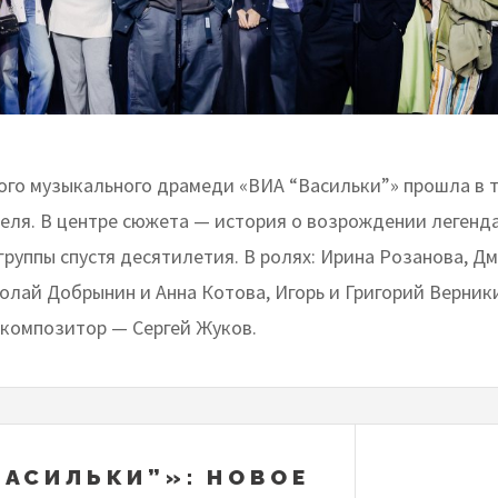
ого музыкального драмеди «ВИА “Васильки”» прошла в 
реля. В центре сюжета — история о возрождении легенд
группы спустя десятилетия. В ролях: Ирина Розанова, Д
колай Добрынин и Анна Котова, Игорь и Григорий Верник
композитор — Сергей Жуков.
ВАСИЛЬКИ”»: НОВОЕ