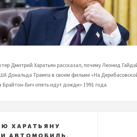
ктер Дмитрий Харатьян рассказал, почему Леонид Гайдай
ША Дональда Трампа в своем фильме «На Дерибасовско
а Брайтон-Бич опять идут дожди» 1991 года.
Ю ХАРАТЬЯНУ
И АВТОМОБИЛЬ,