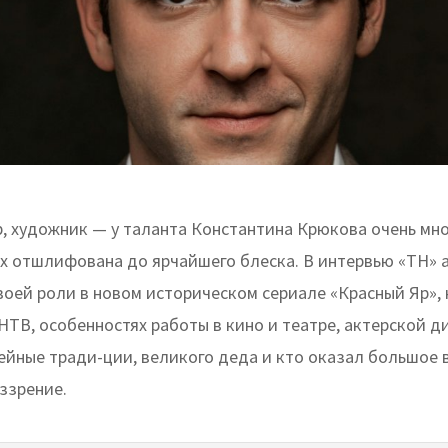
, художник — у таланта Константина Крюкова очень мно
их отшлифована до ярчайшего блеска. В интервью «ТН» 
своей роли в новом историческом сериале «Красный Яр»,
НТВ, особенностях работы в кино и театре, актерской д
ейные тради-ции, великого деда и кто оказал большое
ззрение.