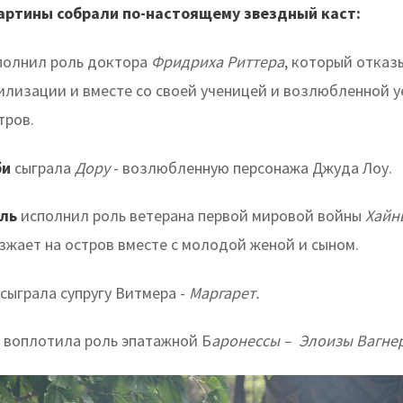
артины собрали по-настоящему звездный каст:
полнил роль доктора
Фридриха Риттера
, который отказ
вилизации и вместе со своей ученицей и возлюбленной у
тров.
би
сыграла
Дору
- возлюбленную персонажа Джуда Лоу.
юль
исполнил роль ветерана первой мировой войны
Хайн
зжает на остров вместе с молодой женой и сыном.
сыграла супругу Витмера -
Маргарет.
воплотила роль эпатажной Б
аронессы – Элоизы Вагнер