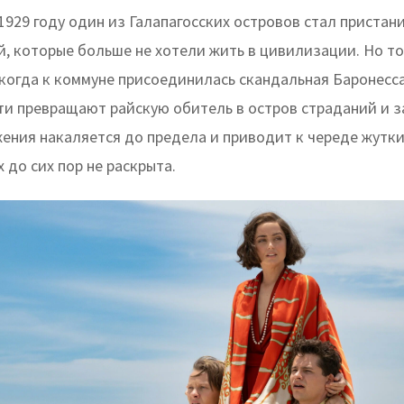
1929 году один из Галапагосских островов стал приста
й, которые больше не хотели жить в цивилизации. Но т
когда к коммуне присоединилась скандальная Баронесса
ти превращают райскую обитель в остров страданий и з
ения накаляется до предела и приводит к череде жутки
 до сих пор не раскрыта.