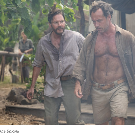
эль Брюль