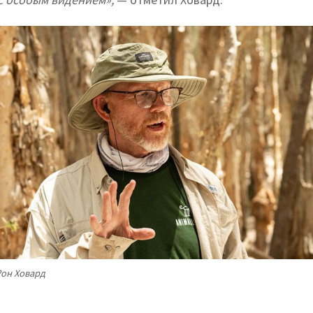
он Ховард