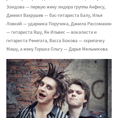
Зоидова — первую жену лидера группы Анфису,
Даниил Вахрушев — бас-гитариста Балу, Илья
Ловкий — ударника Поручика, Данила Рассомахин
— гитариста Яшу, Ян Ильвес — вокалиста и
гитариста Ренегата, Васса Бокова — скрипачку
Машу, а жену Горшка Ольгу — Дарья Мельникова.