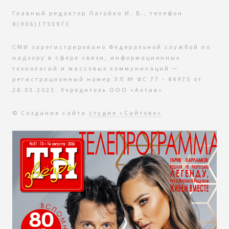
Главный редактор Лагойко И. В., телефон
8(906)1753973
СМИ зарегистрировано Федеральной службой по
надзору в сфере связи, информационных
технологий и массовых коммуникаций —
регистрационный номер ЭЛ № ФС 77 - 84975 от
28.03.2023. Учредитель ООО «Актив»
© Создание сайта
студия «Сайтово»